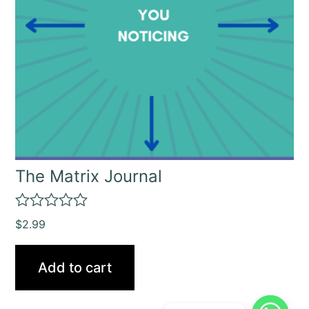
The Matrix Journal
R
$
2.99
a
t
e
Add to cart
d
0
o